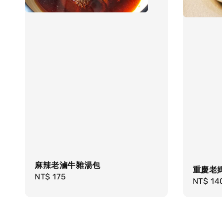
麻辣老滷牛雜湯包
重慶老
Regular
NT$ 175
Regula
NT$ 14
price
price