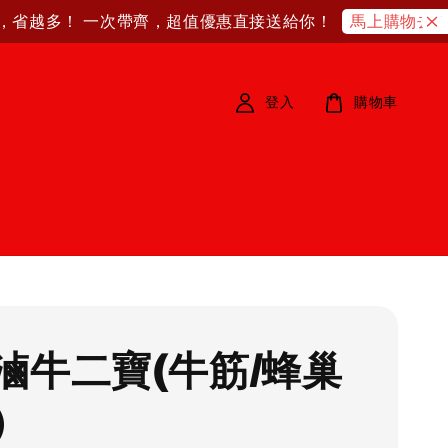
越多！ 一次帶齊，超值優惠直接送給你！
買
馬上購物去！
登入
購物車
滷牛二寶(牛筋/蜂巢
)