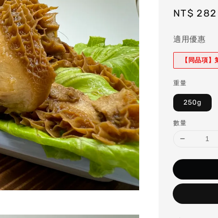
Regular
NT$ 282
price
適用優惠
【同品項】第
重量
250g
數量