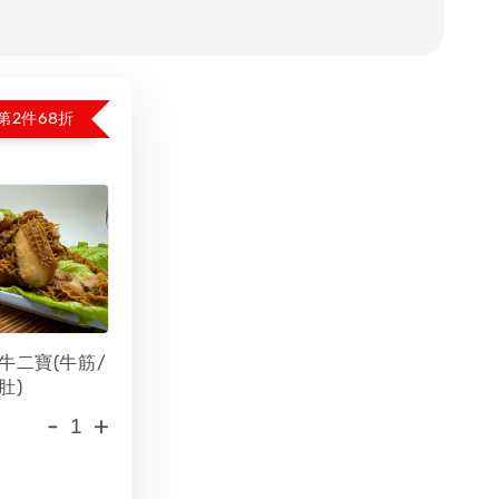
第2件68折
牛二寶(牛筋/
肚)
-
+