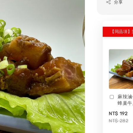
分享
【同品項】
麻辣滷
蜂巢牛
NT$ 192
NT$ 282