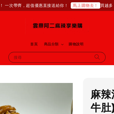
 一次帶齊，超值優惠直接送給你！
買越多，省
馬上購物去！
首頁
商品分類
購物說明
搜尋
麻辣
牛肚