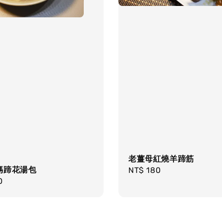
老薑母紅燒羊蹄筋
媽蹄花湯包
Regular
NT$ 180
r
0
price