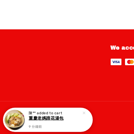
We acc
陳**
added to cart
重慶老媽蹄花湯包
9 分鐘前