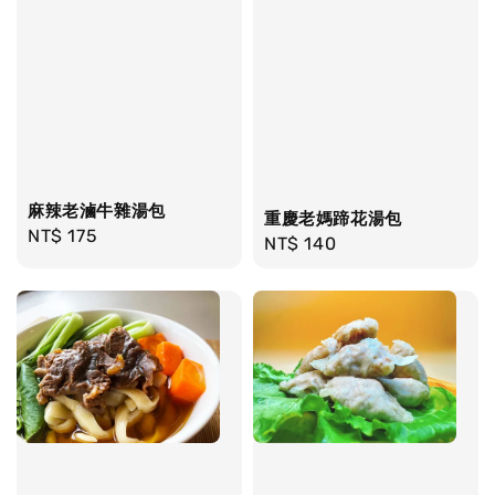
麻辣老滷牛雜湯包
重慶老媽蹄花湯包
Regular
NT$ 175
Regular
NT$ 140
price
price