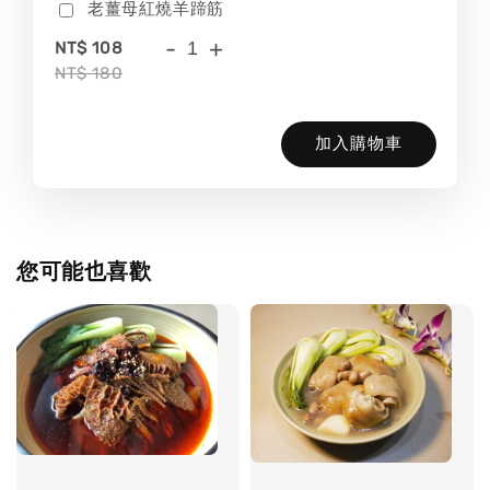
老薑母紅燒羊蹄筋
-
+
NT$ 108
NT$ 180
加入購物車
您可能也喜歡