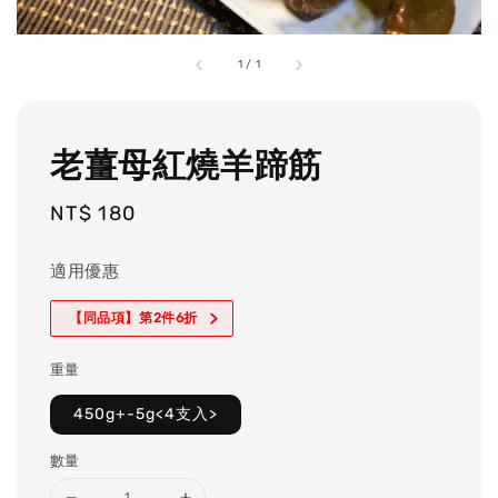
1
/
1
老薑母紅燒羊蹄筋
Regular
NT$ 180
price
適用優惠
【同品項】第2件6折
重量
450g+-5g<4支入>
數量