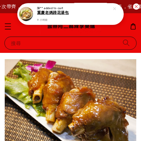
一次帶齊，超值優惠直接送給你！
買越多，省越多
馬上購物去！
陳**
added to cart
重慶老媽蹄花湯包
9 小時前
搜尋