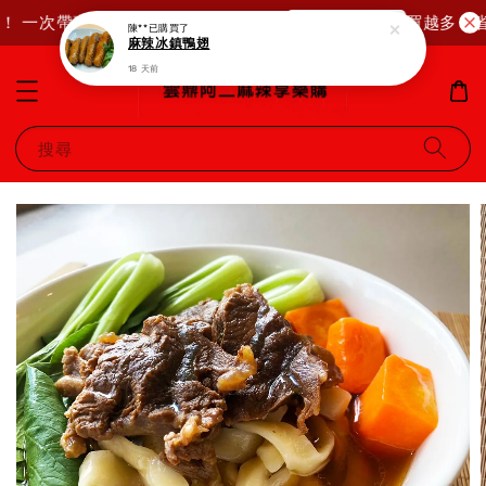
！ 一次帶齊，超值優惠直接送給你！
買越多，省
馬上購物去！
陳**
已購買了
麻辣冰鎮鴨翅
18 天前
搜尋