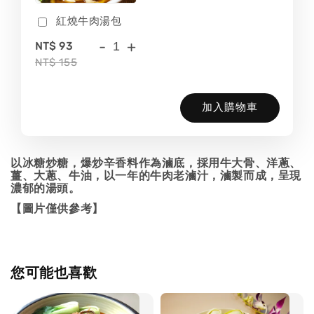
紅燒牛肉湯包
-
+
NT$ 93
NT$ 155
加入購物車
以冰糖炒糖，爆炒辛香料作為滷底，採用牛大骨、洋蔥、
薑、大蔥、牛油，以一年的牛肉老滷汁，滷製而成，呈現
濃郁的湯頭。
【圖片僅供參考】
您可能也喜歡