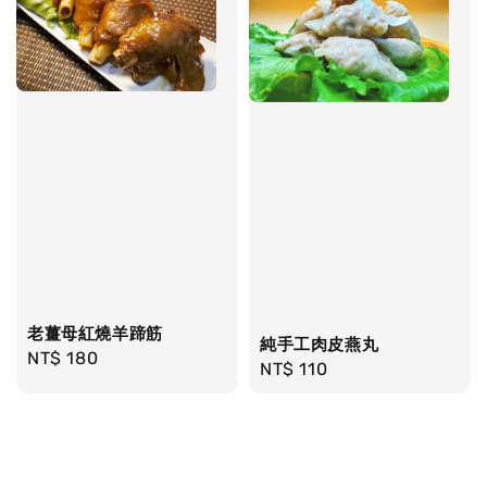
老薑母紅燒羊蹄筋
純手工肉皮燕丸
Regular
NT$ 180
Regular
NT$ 110
price
price