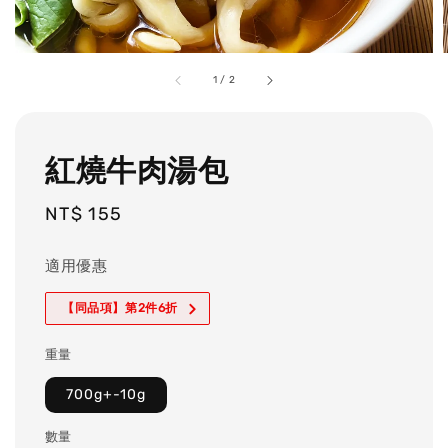
1
/
2
紅燒牛肉湯包
Regular
NT$ 155
price
適用優惠
【同品項】第2件6折
重量
700g+-10g
數量