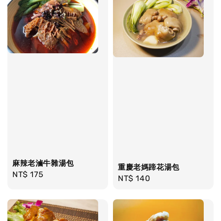
麻辣老滷牛雜湯包
重慶老媽蹄花湯包
Regular
NT$ 175
Regular
NT$ 140
price
price