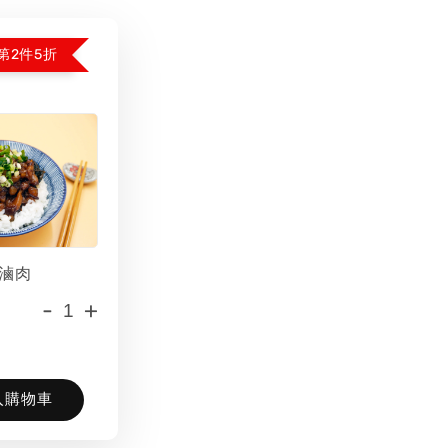
第2件5折
滷肉
-
+
入購物車