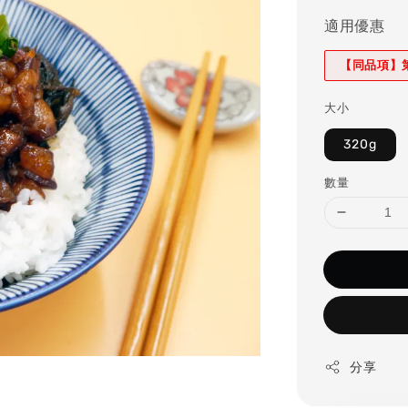
price
適用優惠
【同品項】
大小
320g
數量
分享