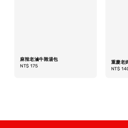
麻辣老滷牛雜湯包
重慶老
Regular
NT$ 175
Regula
NT$ 14
price
price