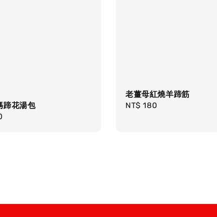
老薑母紅燒羊蹄筋
媽蹄花湯包
Regular
NT$ 180
r
0
price