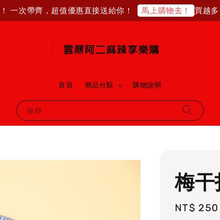
 一次帶齊，超值優惠直接送給你！
買越多，
馬上購物去！
首頁
商品分類
購物說明
搜尋
梅干
Regular
NT$ 250